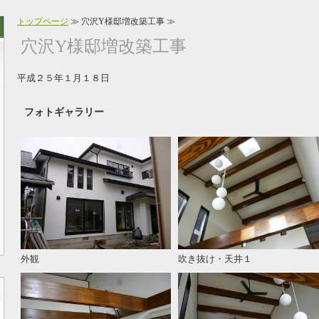
トップページ
≫ 穴沢Y様邸増改築工事 ≫
穴沢Y様邸増改築工事
平成２５年１月１８日
フォトギャラリー
外観
吹き抜け・天井１