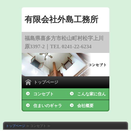
有限会社外島工務所
福島県喜多方市松山町村松字上川
原3397-2｜TEL 0241-22-6234
トップページ
コンセプト
こんな家に住ん
住まいのギャラ
でみたい
会社概要
リー
トップページ
≫ コンセプト ≫