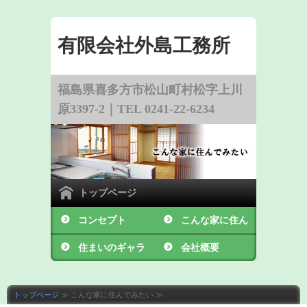
有限会社外島工務所
福島県喜多方市松山町村松字上川
原3397-2｜TEL 0241-22-6234
トップページ
コンセプト
こんな家に住ん
住まいのギャラ
でみたい
会社概要
リー
トップページ
≫ こんな家に住んでみたい ≫